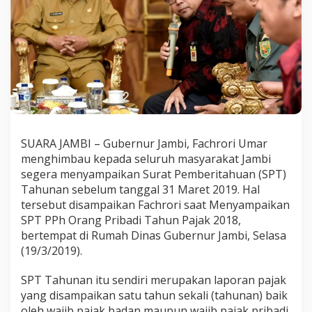
A
g
a
r
M
a
s
y
a
r
a
SUARA JAMBI – Gubernur Jambi, Fachrori Umar
k
a
menghimbau kepada seluruh masyarakat Jambi
t
segera menyampaikan Surat Pemberitahuan (SPT)
S
Tahunan sebelum tanggal 31 Maret 2019. Hal
e
tersebut disampaikan Fachrori saat Menyampaikan
g
SPT PPh Orang Pribadi Tahun Pajak 2018,
e
r
bertempat di Rumah Dinas Gubernur Jambi, Selasa
a
(19/3/2019).
S
a
SPT Tahunan itu sendiri merupakan laporan pajak
m
yang disampaikan satu tahun sekali (tahunan) baik
p
a
oleh wajib pajak badan maupun wajib pajak pribadi,