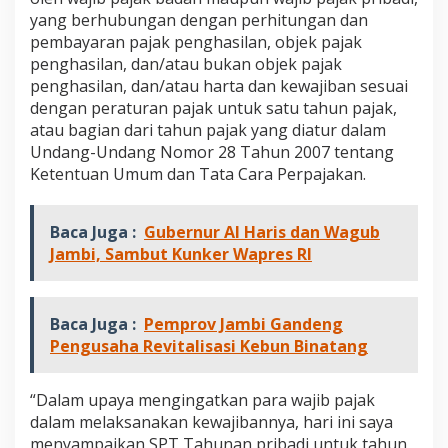
i
yang berhubungan dengan perhitungan dan
k
pembayaran pajak penghasilan, objek pajak
a
penghasilan, dan/atau bukan objek pajak
n
S
penghasilan, dan/atau harta dan kewajiban sesuai
P
dengan peraturan pajak untuk satu tahun pajak,
T
atau bagian dari tahun pajak yang diatur dalam
T
Undang-Undang Nomor 28 Tahun 2007 tentang
a
Ketentuan Umum dan Tata Cara Perpajakan.
h
u
n
a
Baca Juga :
Gubernur Al Haris dan Wagub
n
Jambi, Sambut Kunker Wapres RI
Baca Juga :
Pemprov Jambi Gandeng
Pengusaha Revitalisasi Kebun Binatang
“Dalam upaya mengingatkan para wajib pajak
dalam melaksanakan kewajibannya, hari ini saya
menyampaikan SPT Tahunan pribadi untuk tahun