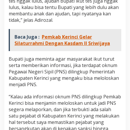
tes nggak lulus, ajudan bupati ikut tes juga nggak
e
lulus, kalau bisa tentu Bupati yang lebih dulu akan
r
membantu anak dan ajudan, tapi nyatanya kan
d
a
tidak,” jelas Adirozal.
y
a
C
Baca Juga :
Pemkab Kerinci Gelar
a
Silaturrahmi Dengan Kasdam II Sriwijaya
l
o
Bupati juga meminta agar masyarakat ikut turut
serta memberikan informasi, jika terdapat oknum
Pegawai Negeri Sipil (PNS) dilingkup Pemerintah
Kabupaten Kerinci yang mengaku bisa meloloskan
menjadi PNS.
“Kalau ada informasi oknum PNS dilingkup Pemkab
Kerinci bisa menjamin meloloskan untuk jadi PNS
segera melaporkan, dan jika terbukti ada salah
satu pejabat di Kabupaten Kerinci yang melakukan
hal tersebut saya memastikan pejabat yang
bersangkutan akan di kenakan sanksi hingga