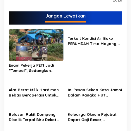
v
i
Jangan Lewatkan
g
a
s
Terkait Kondisi Air Baku
i
PERUMDAM Tirta Mayang,
p
Ini Jawaban Dirut
PERUMDAM
o
s
Enam Pekerja PETI Jadi
“Tumbal”, Sedangkan
Lobang Tikus Lainnya di
Limbur Lubuk Mengkuang
Kembali Beroperasi
Alat Berat Milik Hardiman
Ini Pesan Sekda Kota Jambi
Bebas Beroperasi Untuk
Dalam Rangka HUT
Ngupas Dongfeng di SPB
PERUMDAM Kota Jambi Ke-
Dusun Lembah Kuamang
52
Belasan Rakit Dompeng
Keluarga Oknum Pejabat
Dibalik Terpal Biru Dekat
Dapat Gaji Besar,
Jembatan Kembar Sungai
Beberapa PPPK Paruh
Buluh Hangus Dimakan
Waktu di Bappeda Merasa