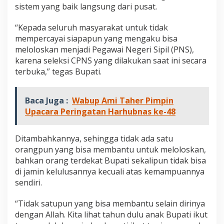
t
sistem yang baik langsung dari pusat.
k
a
“Kepada seluruh masyarakat untuk tidak
n
mempercayai siapapun yang mengaku bisa
P
meloloskan menjadi Pegawai Negeri Sipil (PNS),
e
s
karena seleksi CPNS yang dilakukan saat ini secara
e
terbuka,” tegas Bupati.
r
t
a
Baca Juga :
Wabup Ami Taher Pimpin
C
Upacara Peringatan Harhubnas ke-48
P
N
S
Ditambahkannya, sehingga tidak ada satu
J
a
orangpun yang bisa membantu untuk meloloskan,
n
bahkan orang terdekat Bupati sekalipun tidak bisa
g
di jamin kelulusannya kecuali atas kemampuannya
a
sendiri.
n
T
e
“Tidak satupun yang bisa membantu selain dirinya
r
dengan Allah. Kita lihat tahun dulu anak Bupati ikut
p