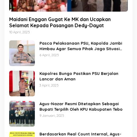
Maidani Enggan Gugat Ke MK dan Ucapkan
Selamat Kepada Pasangan Dedy-Dayat
10 April, 2025
Pasca Pelaksanaan PSU, Kapolda Jambi
Himbau Agar Semua Pihak Jaga Situasi
Kamtibmas
6 April, 2025
Kapolres Bungo Pastikan PSU Berjalan
Lancar dan Aman
3 April, 2025
Agus-Nazar Resmi Ditetapkan Sebagai
Bupati Terpilih Oleh KPU Kabupaten Tebo
9 Januari, 2025
Berdasarkan Real Count Internal, Agus-