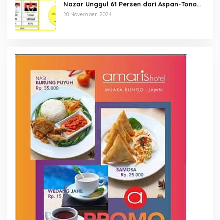
Nazar Unggul 61 Persen dari Aspan-Tono
Hanya 39 Persen
28 November, 2024