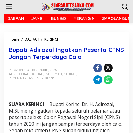
L
e
w
a
DAERAH
JAMBI
BUNGO
MERANGIN
SAROLANGUN
t
i
k
Home
/
DAERAH
/
KERINCI
B
e
u
k
Bupati Adirozal Ingatkan Peserta CPNS
p
o
a
n
Jangan Terperdaya Calo
t
t
i
e
Mr Azronisbs
15 Januari, 2020
A
n
ADVETORIAL
,
DAERAH
,
INFORMASI
,
KERINCI
,
d
PEMERINTAHAN
2283 Dilihat
i
r
o
z
a
SUARA KERINCI
– Bupati Kerinci Dr. H. Adirozal,
l
M.Si, mengingatkan kepada seluruh pelamar atau
I
peserta seleksi Calon Pegawai Negeri Sipil (CPNS)
n
tahun 2020 ini jangan sampai terperdaya oleh calo.
g
Sebab rektutmen CPNS sudah didukung oleh
a