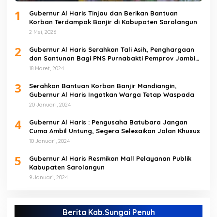
1
Gubernur Al Haris Tinjau dan Berikan Bantuan
Korban Terdampak Banjir di Kabupaten Sarolangun
2 Mei, 2026
2
Gubernur Al Haris Serahkan Tali Asih, Penghargaan
dan Santunan Bagi PNS Purnabakti Pemprov Jambi
Yang Berada di Sarolangun
18 Maret, 2024
3
Serahkan Bantuan Korban Banjir Mandiangin,
Gubernur Al Haris Ingatkan Warga Tetap Waspada
20 Januari, 2024
4
Gubernur Al Haris : Pengusaha Batubara Jangan
Cuma Ambil Untung, Segera Selesaikan Jalan Khusus
10 Januari, 2024
5
Gubernur Al Haris Resmikan Mall Pelayanan Publik
Kabupaten Sarolangun
9 Januari, 2024
Berita Kab.Sungai Penuh