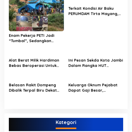
i
Terkait Kondisi Air Baku
p
PERUMDAM Tirta Mayang,
Ini Jawaban Dirut
o
PERUMDAM
s
Enam Pekerja PETI Jadi
“Tumbal”, Sedangkan
Lobang Tikus Lainnya di
Limbur Lubuk Mengkuang
Kembali Beroperasi
Alat Berat Milik Hardiman
Ini Pesan Sekda Kota Jambi
Bebas Beroperasi Untuk
Dalam Rangka HUT
Ngupas Dongfeng di SPB
PERUMDAM Kota Jambi Ke-
Dusun Lembah Kuamang
52
Belasan Rakit Dompeng
Keluarga Oknum Pejabat
Dibalik Terpal Biru Dekat
Dapat Gaji Besar,
Jembatan Kembar Sungai
Beberapa PPPK Paruh
Buluh Hangus Dimakan
Waktu di Bappeda Merasa
Sijago Merah
di Anak Tirikan
Kategori