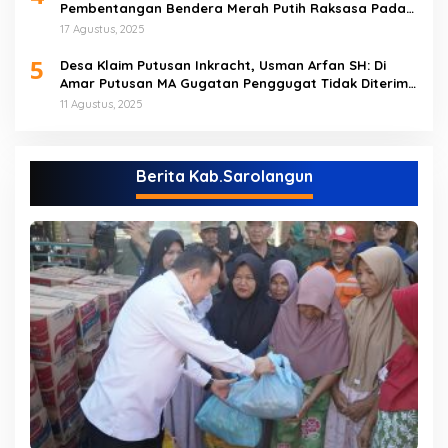
Pembentangan Bendera Merah Putih Raksasa Pada
Peringatan HUT RI ke 80 di Tebo
17 Agustus, 2025
5
Desa Klaim Putusan Inkracht, Usman Arfan SH: Di
Amar Putusan MA Gugatan Penggugat Tidak Diterima
(NO)
11 Agustus, 2025
Berita Kab.Sarolangun