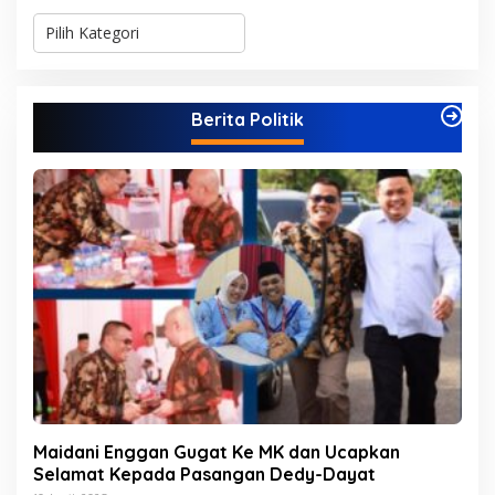
K
a
t
e
g
Berita Politik
o
r
i
Maidani Enggan Gugat Ke MK dan Ucapkan
Selamat Kepada Pasangan Dedy-Dayat