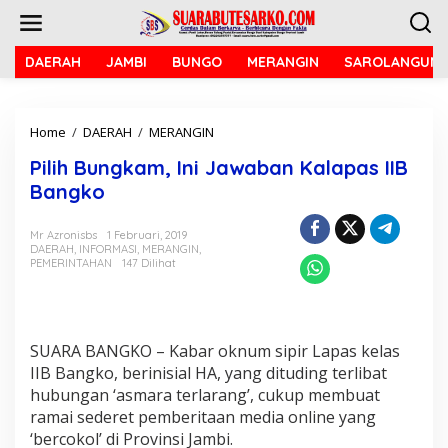
L
e
w
a
DAERAH
JAMBI
BUNGO
MERANGIN
SAROLANGUN
t
i
k
Home
/
DAERAH
/
MERANGIN
P
e
i
k
Pilih Bungkam, Ini Jawaban Kalapas IIB
l
o
i
n
Bangko
h
t
B
e
Mr Azronisbs
1 Februari, 2019
u
n
DAERAH
,
INFORMASI
,
MERANGIN
,
n
PEMERINTAHAN
147 Dilihat
g
k
a
m
,
SUARA BANGKO – Kabar oknum sipir Lapas kelas
I
IIB Bangko, berinisial HA, yang dituding terlibat
n
hubungan ‘asmara terlarang’, cukup membuat
i
ramai sederet pemberitaan media online yang
J
‘bercokol’ di Provinsi Jambi.
a