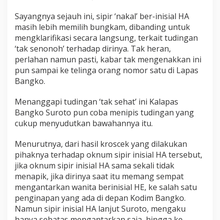
w
a
Sayangnya sejauh ini, sipir ‘nakal’ ber-inisial HA
b
masih lebih memilih bungkam, dibanding untuk
a
mengklarifikasi secara langsung, terkait tudingan
n
‘tak senonoh’ terhadap dirinya. Tak heran,
K
a
perlahan namun pasti, kabar tak mengenakkan ini
l
pun sampai ke telinga orang nomor satu di Lapas
a
Bangko.
p
a
Menanggapi tudingan ‘tak sehat’ ini Kalapas
s
I
Bangko Suroto pun coba menipis tudingan yang
I
cukup menyudutkan bawahannya itu.
B
B
Menurutnya, dari hasil kroscek yang dilakukan
a
pihaknya terhadap oknum sipir inisial HA tersebut,
n
g
jika oknum sipir inisial HA sama sekali tidak
k
menapik, jika dirinya saat itu memang sempat
o
mengantarkan wanita berinisial HE, ke salah satu
penginapan yang ada di depan Kodim Bangko.
Namun sipir inisial HA lanjut Suroto, mengaku
hanya sebatas mengantarkan saja, hingga ke