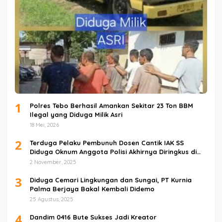
1
Polres Tebo Berhasil Amankan Sekitar 23 Ton BBM
Ilegal yang Diduga Milik Asri
18 Mei, 2026
2
Terduga Pelaku Pembunuh Dosen Cantik IAK SS
Diduga Oknum Anggota Polisi Akhirnya Diringkus di
Tebo Tengah
2 November, 2025
3
Diduga Cemari Lingkungan dan Sungai, PT Kurnia
Palma Berjaya Bakal Kembali Didemo
25 Agustus, 2025
4
Dandim 0416 Bute Sukses Jadi Kreator