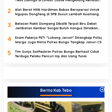
Tikus Lainnya di Limbur Lubuk Mengkuang Kembali
Beroperasi
2
Alat Berat Milik Hardiman Bebas Beroperasi Untuk
Ngupas Dongfeng di SPB Dusun Lembah Kuamang
3
Belasan Rakit Dompeng Dibalik Terpal Biru Dekat
Jembatan Kembar Sungai Buluh Hangus Dimakan
Sijago Merah
4
Enam Pekerja PETI “Lubang Jarum” Ditangkap Polisi,
Warga Juga Minta Polres Bungo Tangkap Januri CS
5
Tim Gunjo SatReskrim Polres Bungo Berhasil Ciduk
Terduga Pelaku Pencuri Hp dan Uang Tunai
Berita Kab.Tebo