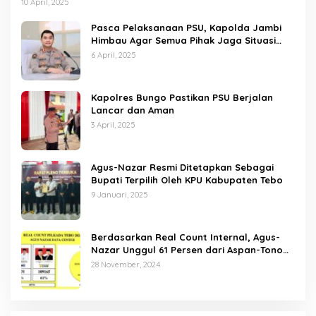
10 April, 2025
Pasca Pelaksanaan PSU, Kapolda Jambi
Himbau Agar Semua Pihak Jaga Situasi
Kamtibmas
6 April, 2025
Kapolres Bungo Pastikan PSU Berjalan
Lancar dan Aman
3 April, 2025
Agus-Nazar Resmi Ditetapkan Sebagai
Bupati Terpilih Oleh KPU Kabupaten Tebo
9 Januari, 2025
Berdasarkan Real Count Internal, Agus-
Nazar Unggul 61 Persen dari Aspan-Tono
Hanya 39 Persen
28 November, 2024