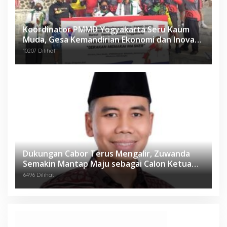
Koordinator PMMD Yogyakarta Seru Kaum
Muda, Gesa Kemandirian Ekonomi dan Inovasi
Desa
10207 Dilihat
Dukungan Cabor Terus Mengalir, Zuwanda
Semakin Mantap Maju sebagai Calon Ketua
KONI
6496 Dilihat