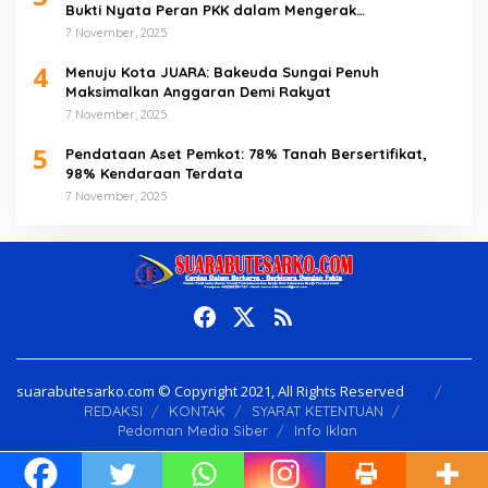
Bukti Nyata Peran PKK dalam Mengerak
Perekonomian Masyarakat
7 November, 2025
4
Menuju Kota JUARA: Bakeuda Sungai Penuh
Maksimalkan Anggaran Demi Rakyat
7 November, 2025
5
Pendataan Aset Pemkot: 78% Tanah Bersertifikat,
98% Kendaraan Terdata
7 November, 2025
suarabutesarko.com © Copyright 2021, All Rights Reserved
REDAKSI
KONTAK
SYARAT KETENTUAN
Pedoman Media Siber
Info Iklan