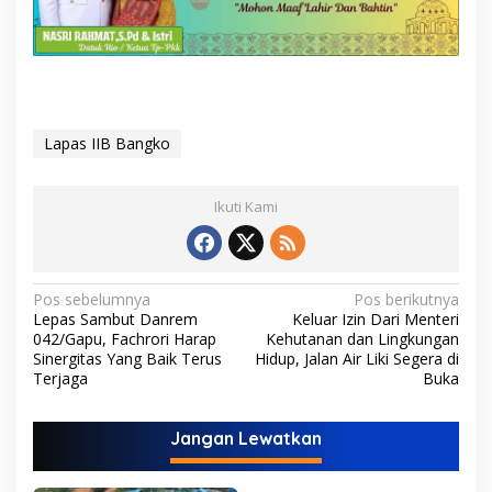
Lapas IIB Bangko
Ikuti Kami
N
Pos sebelumnya
Pos berikutnya
Lepas Sambut Danrem
Keluar Izin Dari Menteri
a
042/Gapu, Fachrori Harap
Kehutanan dan Lingkungan
v
Sinergitas Yang Baik Terus
Hidup, Jalan Air Liki Segera di
Terjaga
Buka
i
g
Jangan Lewatkan
a
s